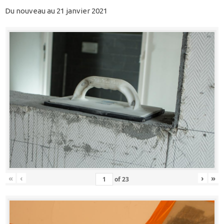
Du nouveau au 21 janvier 2021
«
‹
›
»
of
23