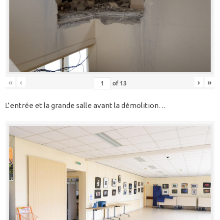
«
‹
›
»
of
13
L’entrée et la grande salle avant la démolition…