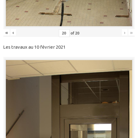
«
‹
›
»
of
20
Les travaux au 10 février 2021