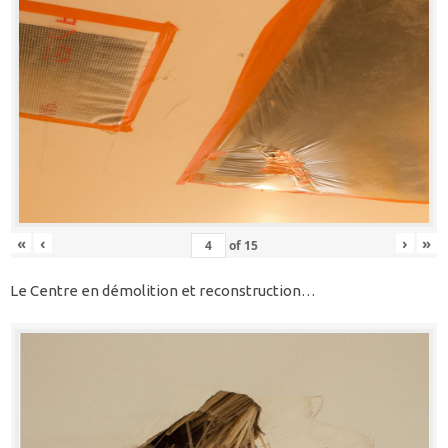
«
‹
›
»
of
15
Le Centre en démolition et reconstruction…