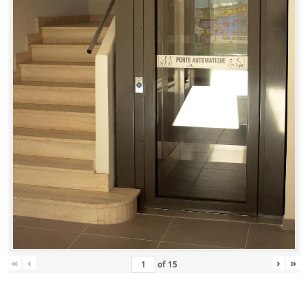
«
‹
›
»
of
15