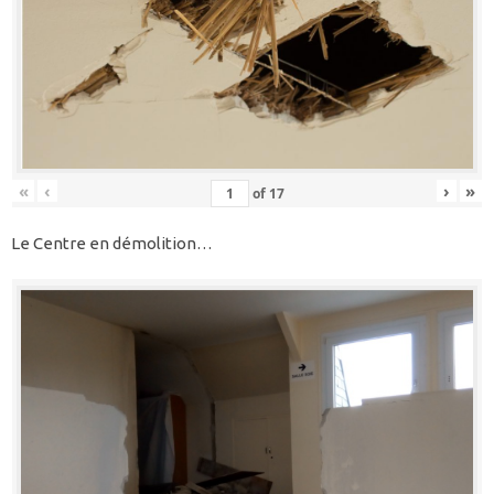
«
‹
›
»
of
17
Le Centre en démolition…