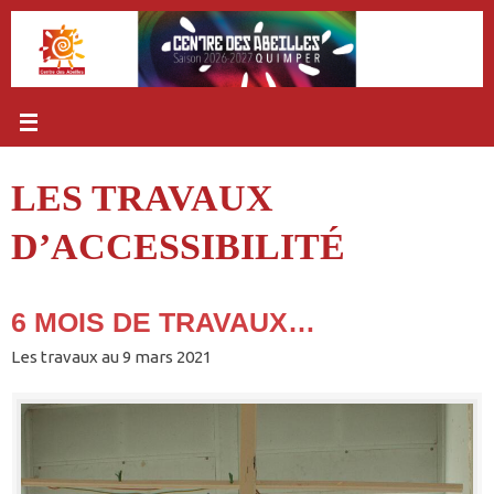
Passer
au
contenu
LES TRAVAUX
D’ACCESSIBILITÉ
6 MOIS DE TRAVAUX…
Les travaux au 9 mars 2021