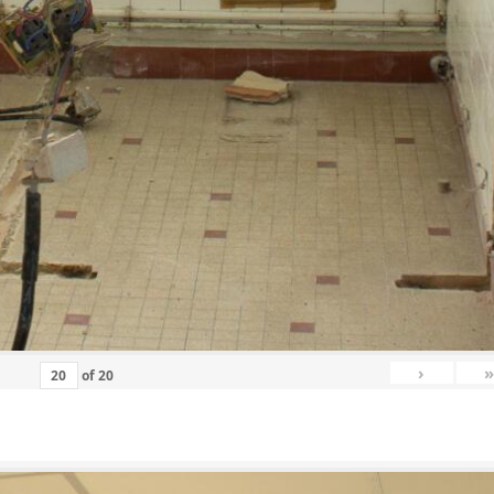
›
»
of
20