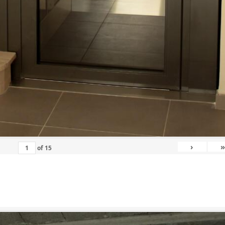
›
»
of
15