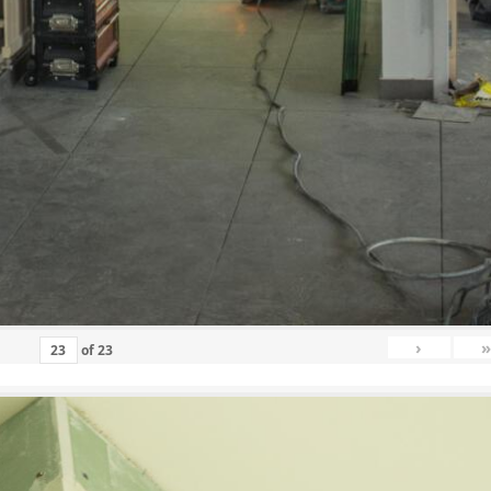
›
»
of
23