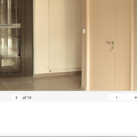
›
»
of
15