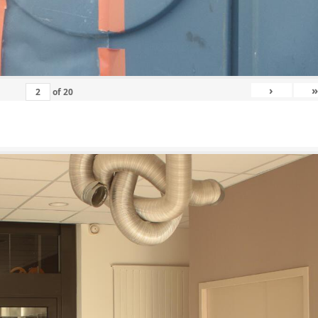
›
»
of
20