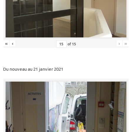
«
‹
›
»
of
15
Du nouveau au 21 janvier 2021