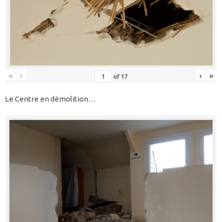
«
‹
›
»
of
17
Le Centre en démolition…