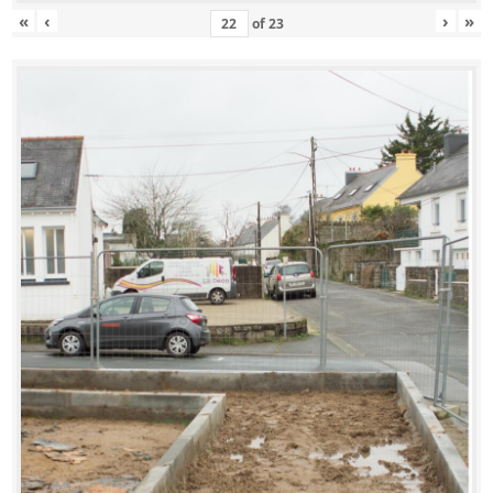
«
‹
›
»
of
23