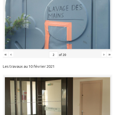
«
‹
›
»
of
20
Les travaux au 10 février 2021