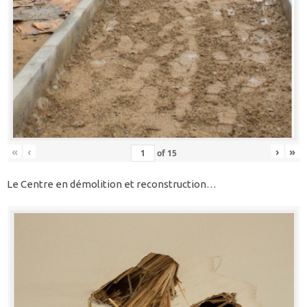
«
‹
›
»
of
15
Le Centre en démolition et reconstruction…