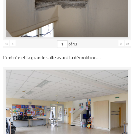
«
‹
›
»
of
13
L’entrée et la grande salle avant la démolition…