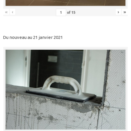
«
‹
›
»
of
15
Du nouveau au 21 janvier 2021