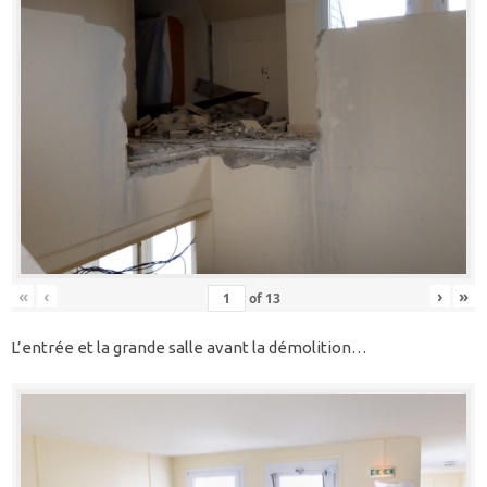
«
‹
›
»
of
13
L’entrée et la grande salle avant la démolition…