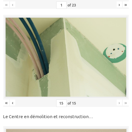
«
‹
›
»
of
23
«
‹
›
»
of
15
Le Centre en démolition et reconstruction…