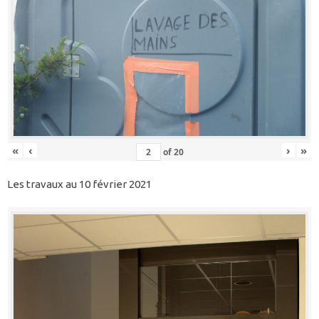
«
‹
›
»
of
20
Les travaux au 10 février 2021