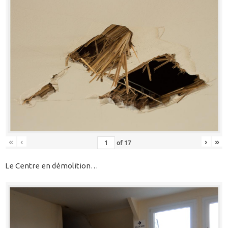
«
‹
›
»
of
17
Le Centre en démolition…