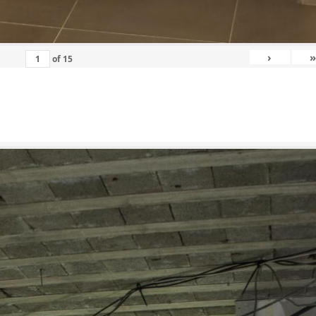
›
»
of
15