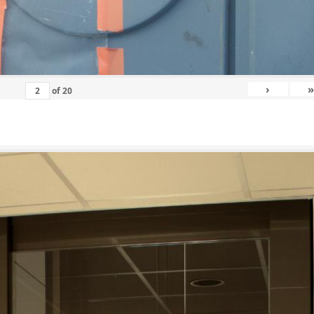
›
»
of
20