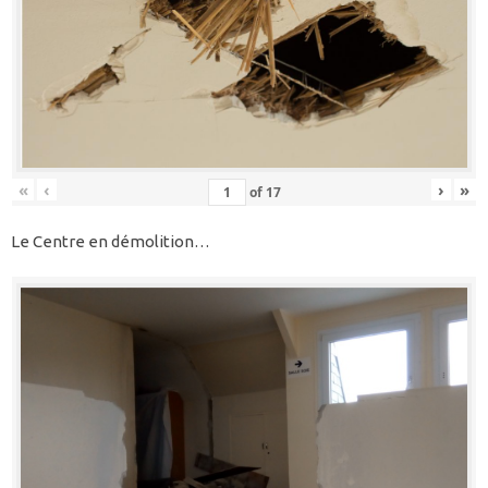
«
‹
›
»
of
17
Le Centre en démolition…