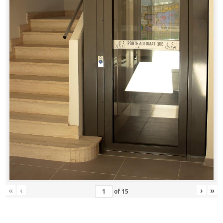
«
‹
›
»
of
15