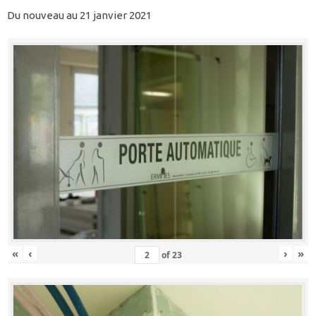
Du nouveau au 21 janvier 2021
«
‹
›
»
of
23