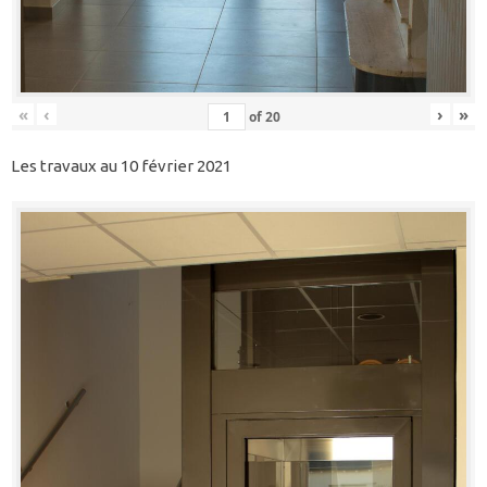
«
‹
›
»
of
20
Les travaux au 10 février 2021