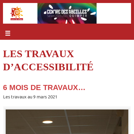
Passer
au
contenu
LES TRAVAUX
D’ACCESSIBILITÉ
6 MOIS DE TRAVAUX…
Les travaux au 9 mars 2021