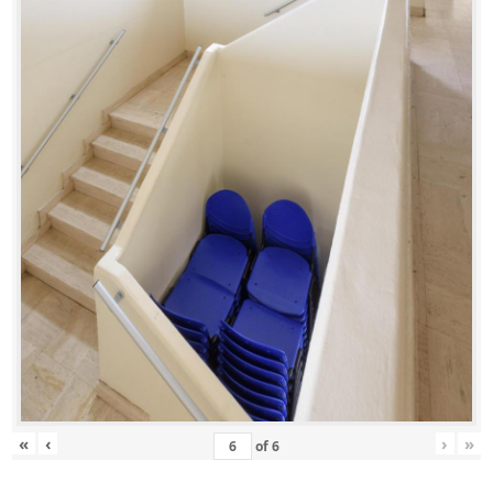
«
‹
›
»
of
6