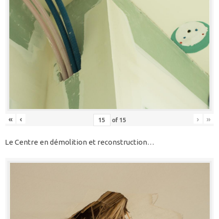
«
‹
›
»
of
15
Le Centre en démolition et reconstruction…