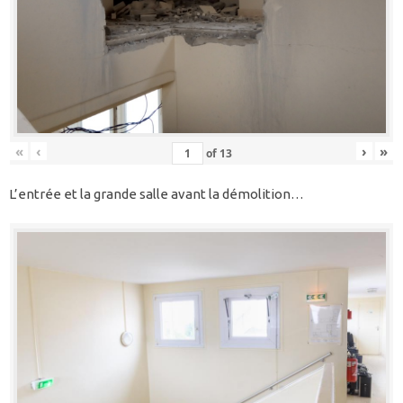
«
‹
›
»
of
13
L’entrée et la grande salle avant la démolition…