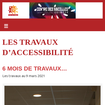
Passer
au
contenu
LES TRAVAUX
D’ACCESSIBILITÉ
6 MOIS DE TRAVAUX…
Les travaux au 9 mars 2021