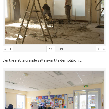
«
‹
›
»
of
13
L’entrée et la grande salle avant la démolition…