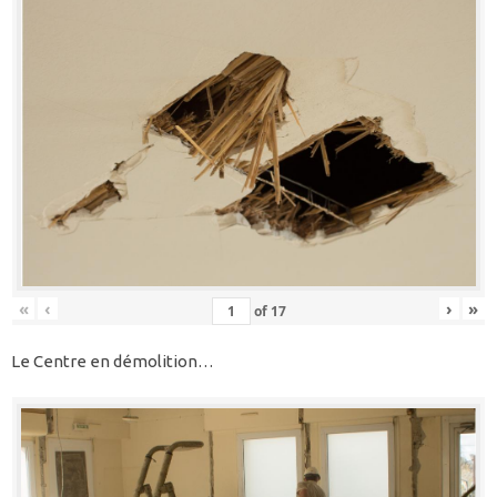
«
‹
›
»
of
17
Le Centre en démolition…