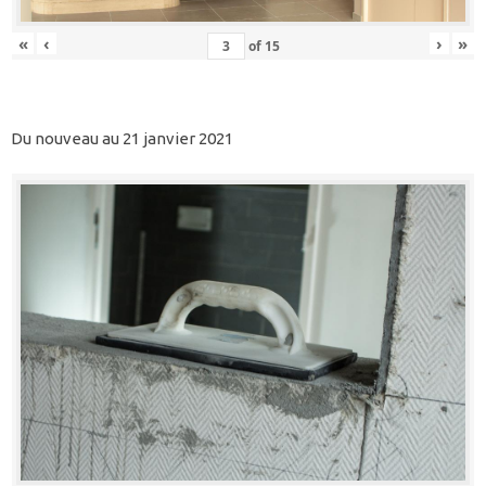
«
‹
›
»
of
15
Du nouveau au 21 janvier 2021