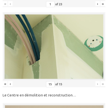
«
‹
›
»
of
23
«
‹
›
»
of
15
Le Centre en démolition et reconstruction…