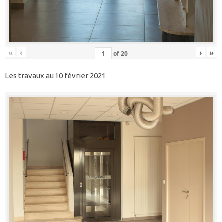
«
‹
›
»
of
20
Les travaux au 10 février 2021