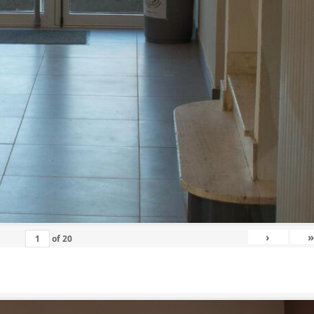
›
»
of
20