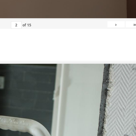
›
»
of
15