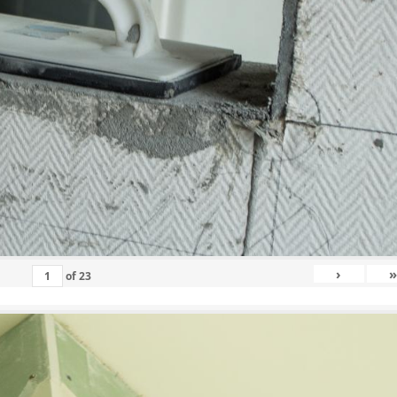
›
»
of
23