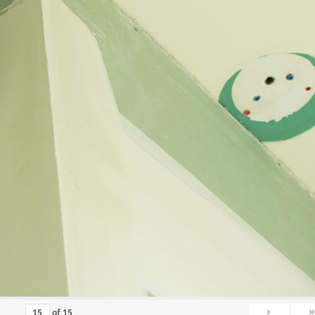
›
»
of
15