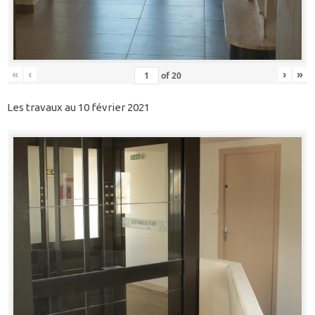
«
‹
›
»
of
20
Les travaux au 10 février 2021