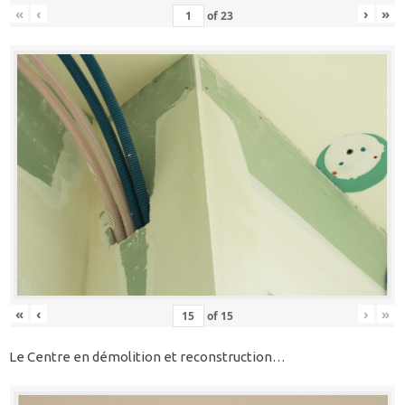
«
‹
›
»
of
23
«
‹
›
»
of
15
Le Centre en démolition et reconstruction…