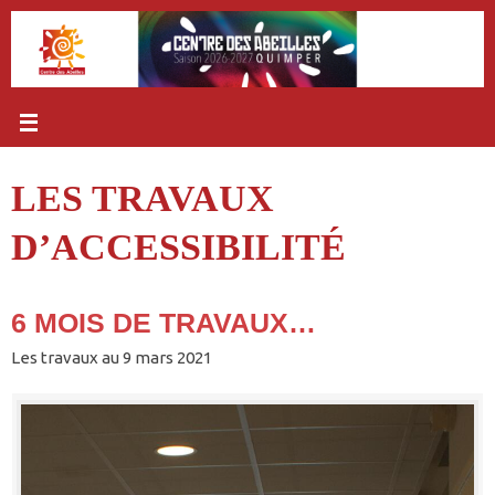
Passer
au
contenu
LES TRAVAUX
D’ACCESSIBILITÉ
6 MOIS DE TRAVAUX…
Les travaux au 9 mars 2021