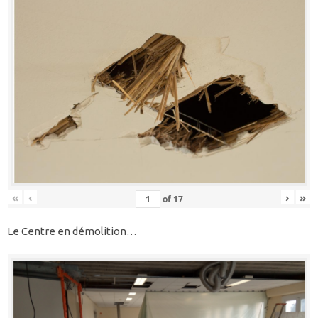
«
‹
›
»
of
17
Le Centre en démolition…