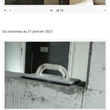
«
‹
›
»
of
15
Du nouveau au 21 janvier 2021