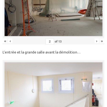
«
‹
›
»
of
13
L’entrée et la grande salle avant la démolition…