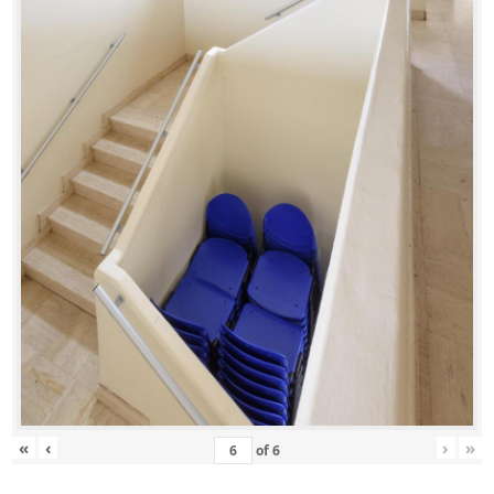
«
‹
›
»
of
6