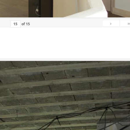
›
»
of
15