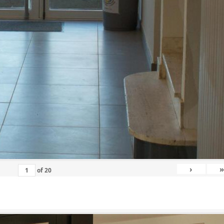
›
»
of
20