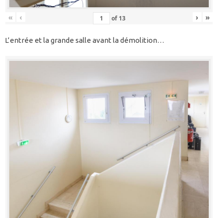
«
‹
›
»
of
13
L’entrée et la grande salle avant la démolition…