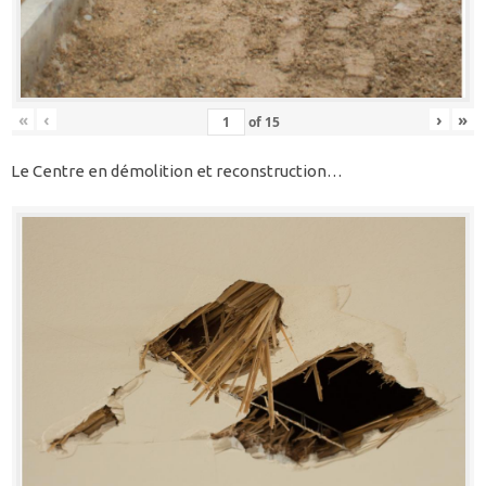
«
‹
›
»
of
15
Le Centre en démolition et reconstruction…