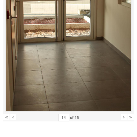
«
‹
›
»
of
15