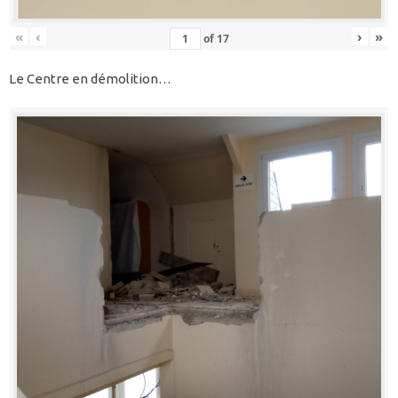
«
‹
›
»
of
17
Le Centre en démolition…