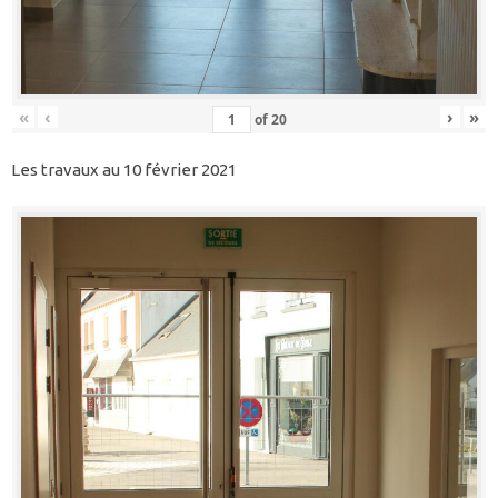
«
‹
›
»
of
20
Les travaux au 10 février 2021