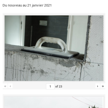
Du nouveau au 21 janvier 2021
«
‹
›
»
of
23