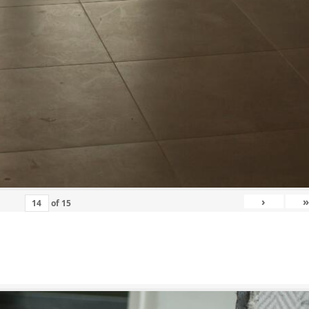
›
»
of
15