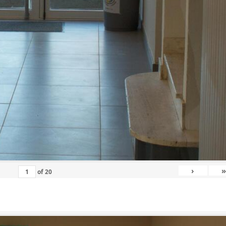
›
»
of
20