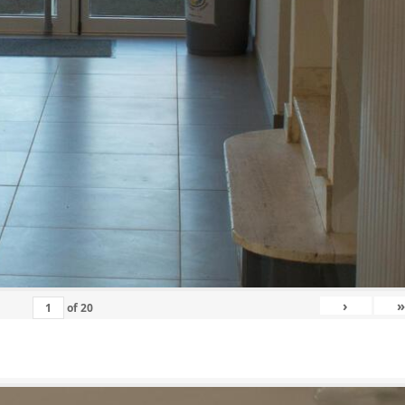
›
»
of
20