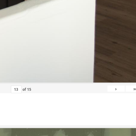
›
»
of
15